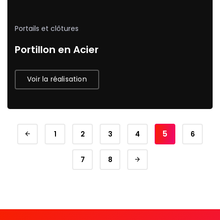
Portails et clôtures
Portillon en Acier
Voir la réalisation
5
1
2
3
4
6
7
8